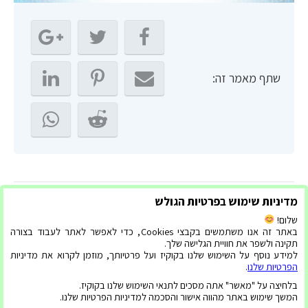
שתף מאמר זה:
← למה עדיף לבחור בריכת בטון ולא בבריכת פיברגלס
מדיניות שימוש בפרטיות הגולש
5 יתרונות של בריכת פיברגלס על פני בריכות אחרות →
שלום!
באתר זה אנו משתמשים בקבצי Cookies, כדי לאפשר לאתר לעבוד בצורה
תקינה ולשפר את חוויית הגלישה שלך.
למידע נוסף על השימוש שלנו בקוקיז ועל פרטיותך, מוזמן לקרוא את מדיניות
הבלוג שלנו
| הצהרת נגישות
| מדיניות פרטיות
הפרטיות שלנו
.
© 2021 כל הזכויות שמורות לאדל בריכות
בלחיצה על "מאשר" אתה מסכים לתנאי השימוש שלנו בקוקיז.
המשך שימוש באתר מהווה אישור והסכמה למדיניות הפרטיות שלנו.
בניית אתרים ושיווק דיגיטלי