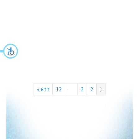
1
2
3
…
12
הבא »